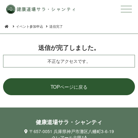
イベント参加申込
送信完了
送信が完了し ま し た 。
不正なアクセスです。
TOPページに戻る
健康道場サラ・シ ャ ン テ ィ
〒657-0051 兵庫県神戸市灘区八幡町3-6-19
クレアール六甲1A