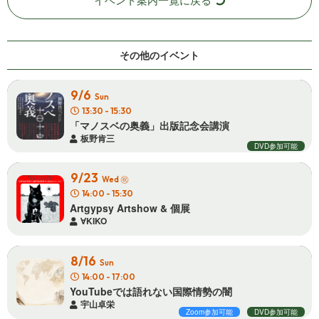
その他の イ ベ ン ト
9/6
Sun
13:30 - 15:30
「マノスベの奥義」出版記 念 会 講 演
板野肯三
DVD参加可能
9/23
㊗
Wed
14:00 - 15:30
Artgypsy Artshow & 個 展
∀KIKO
8/16
Sun
14:00 - 17:00
YouTubeでは語れない国際 情 勢 の 闇
宇山卓栄
Zoom参加可能
DVD参加可能