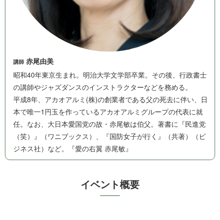
赤尾由美
講師
昭和40年東京生まれ。明治大学文学部卒業。その後、行政書士
の講師やジャズダンスのインストラクターなどを務める。
平成8年、アカオアルミ(株)の創業者である父の死去に伴い、日
本で唯一1円玉を作っているアカオアルミグループの代表に就
任。なお、大日本愛国党の故・赤尾敏は伯父。著書に『民進党
（笑）』（ワニブックス）、『国防女子が行く』（共著）（ビ
ジネス社）など。『愛の右翼 赤尾敏』
イベ ン ト 概 要