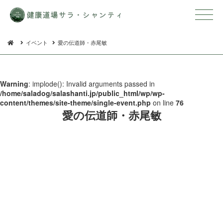
イベント
愛の伝道師・赤尾敏
Warning
: implode(): Invalid arguments passed in
/home/saladog/salashanti.jp/public_html/wp/wp-
content/themes/site-theme/single-event.php
on line
76
愛の伝道師 ・ 赤 尾 敏