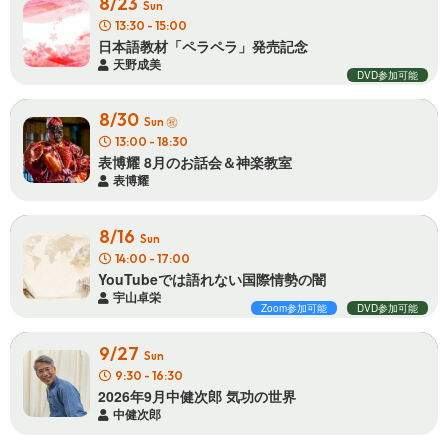
8/23
Sun
13:30 - 15:00
日本語教材「ペラペラ」発 売 記 念
天野成美
DVD参加可能
8/30
㊗
Sun
13:00 - 18:30
表博耀 8月のお話会＆ 神 楽 教 室
表博耀
8/16
Sun
14:00 - 17:00
YouTubeでは語れない国際 情 勢 の 闇
宇山卓栄
Zoom参加可能
DVD参加可能
9/27
Sun
9:30 - 16:30
2026年9月中健次郎 気 功 の 世 界
中健次郎