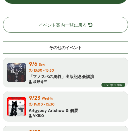
イベント案内一覧に戻る
その他の イ ベ ン ト
9/6
Sun
13:30 - 15:30
「マノスベの奥義」出版記 念 会 講 演
板野肯三
DVD参加可能
9/23
㊗
Wed
14:00 - 15:30
Artgypsy Artshow & 個 展
∀KIKO