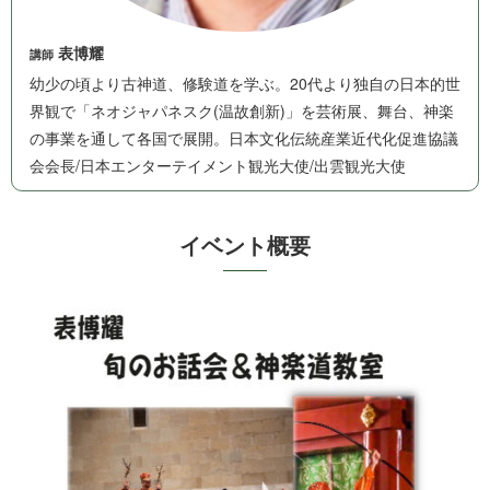
表博耀
講師
幼少の頃より古神道、修験道を学ぶ。20代より独自の日本的世
界観で「ネオジャパネスク(温故創新)」を芸術展、舞台、神楽
の事業を通して各国で展開。日本文化伝統産業近代化促進協議
会会長/日本エンターテイメント観光大使/出雲 観 光 大 使
イベ ン ト 概 要