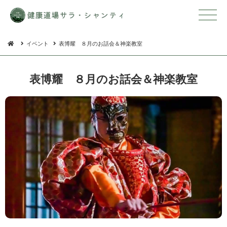
イベント
表博耀 ８月のお話会＆神楽教室
表博耀 ８月のお話会＆ 神 楽 教 室