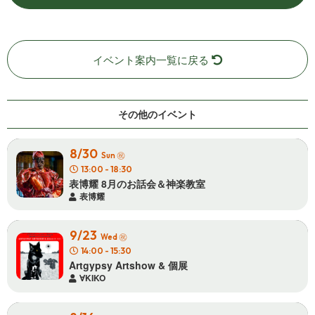
イベント案内一覧に戻る
その他の イ ベ ン ト
8/30
㊗
Sun
13:00 - 18:30
表博耀 8月のお話会＆ 神 楽 教 室
表博耀
9/23
㊗
Wed
14:00 - 15:30
Artgypsy Artshow & 個 展
∀KIKO