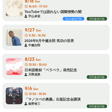
8/16
Sun
14:00 - 17:00
YouTubeでは語れない国際 情 勢 の 闇
宇山卓栄
Zoom参加可能
DVD参加可能
9/27
Sun
9:30 - 16:30
2026年9月中健次郎 気 功 の 世 界
中健次郎
8/23
Sun
13:30 - 15:00
日本語教材「ペラペラ」発 売 記 念
天野成美
DVD参加可能
9/6
Sun
13:30 - 15:30
「マノスベの奥義」出版記 念 会 講 演
板野肯三
DVD参加可能