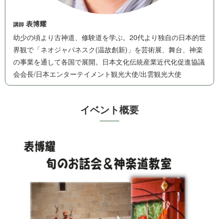
表博耀
講師
幼少の頃より古神道、修験道を学ぶ。20代より独自の日本的世
界観で「ネオジャパネスク(温故創新)」を芸術展、舞台、神楽
の事業を通して各国で展開。日本文化伝統産業近代化促進協議
会会長/日本エンターテイメント観光大使/出雲 観 光 大 使
イベ ン ト 概 要