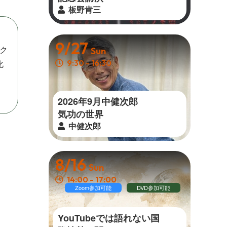
板野肯三
9/27
ク
Sun
化
9:30 - 16:30
2026年9月中健次郎
気 功 の 世 界
中健次郎
8/16
Sun
14:00 - 17:00
Zoom参加可能
DVD参加可能
YouTubeでは語れない国