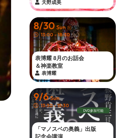
天野成美
8/30
Sun
㊗
13:00 - 18:30
表博耀 8月のお話会
＆ 神 楽 教 室
表博耀
9/6
Sun
13:30 - 15:30
DVD参加可能
「マノスベの奥義」出版
記 念 会 講 演