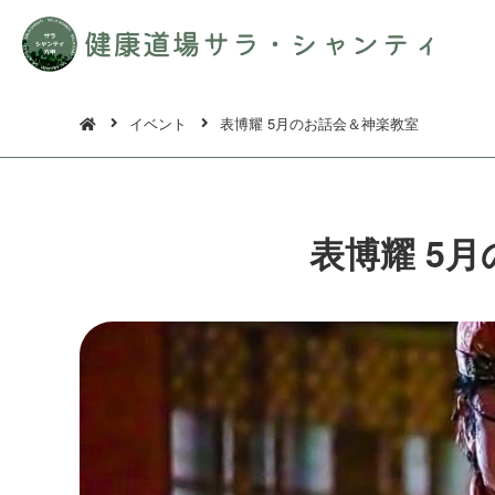
イベント
表博耀 5月のお話会＆神楽教室
表博耀 5月の