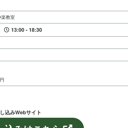
神楽教室
）
13:00 - 18:30
0円
込みWe b サ イ ト