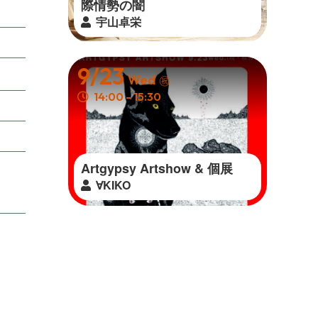
際 情 勢 の 闇
宇山卓栄
9/23
Wed
㊗
14:00 - 15:30
Artgypsy Artshow & 個 展
∀KIKO