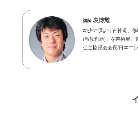
表博耀
講師
幼少の頃より古神道、修
(温故創新)」を芸術展
促進協議会会長/日本エンタ
イ