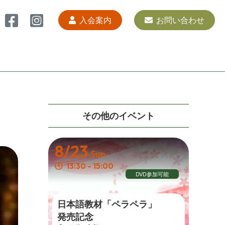
入会案内
お問い合わせ
その他の イ ベ ン ト
8/23
Sun
13:30 - 15:00
DVD参加可能
日本語教材「ペラペラ」
発 売 記 念