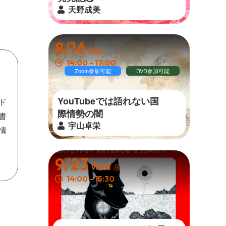
天野成美
8/16
Sun
14:00 - 17:00
Zoom参加可能
DVD参加可能
YouTubeでは語れない国
ド
際 情 勢 の 闇
書
宇山卓栄
情
9/23
Wed
㊗
14:00 - 15:30