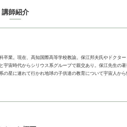
講 師 紹 介
科卒業。現在、高知国際高等学校教諭。保江邦夫氏やドクター
と宇宙時代からシリウス系グループで親交あり。保江先生の著
系の星に連れて行かれ地球の子供達の教育について宇宙人から