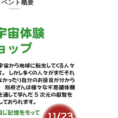
ベ ン ト 概 要