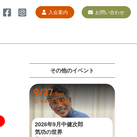
入会案内
お問い合わせ
その他の イ ベ ン ト
9/27
Sun
9:30 - 16:30
2026年9月中健次郎
気 功 の 世 界