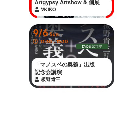
Artgypsy Artshow & 個 展
∀KIKO
9/6
Sun
13:30 - 15:30
DVD参加可能
「マノスベの奥義」出版
記 念 会 講 演
板野肯三