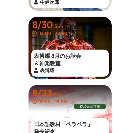
中健次郎
8/30
Sun
㊗
13:00 - 18:30
表博耀 8月のお話会
＆ 神 楽 教 室
表博耀
8/23
Sun
13:30 - 15:00
DVD参加可能
日本語教材「ペラペラ」
発 売 記 念