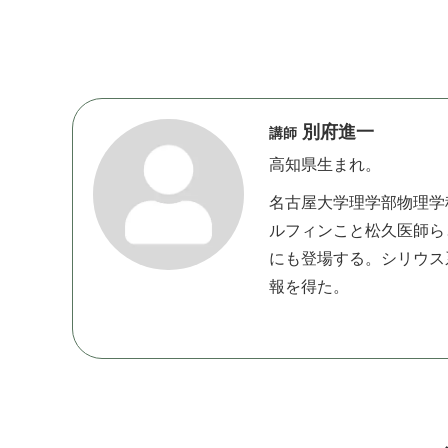
別府進一
講師
高知県 生 ま れ 。
名古屋大学理学部物理学
ルフィンこと松久医師ら
にも登場する。シリウス
報 を 得 た 。