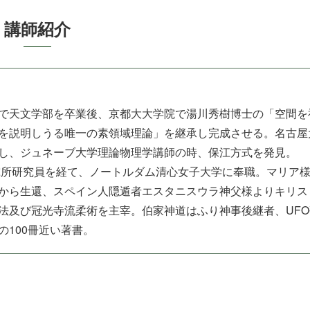
講 師 紹 介
で天文学部を卒業後、京都大大学院で湯川秀樹博士の「空間を
を説明しうる唯一の素領域理論」を継承し完成させる。名古屋
し、ジュネーブ大学理論物理学講師の時、保江方式を発見。
研究所研究員を経て、ノートルダム清心女子大学に奉職。マリア
から生還、スペイン人隠遁者エスタニスウラ神父様よりキリス
法及び冠光寺流柔術を主宰。伯家神道はふり神事後継者、UFO
0冊近 い 著 書 。