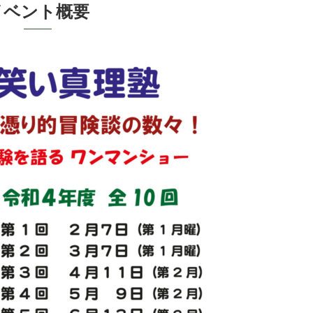
ベ ン ト 概 要