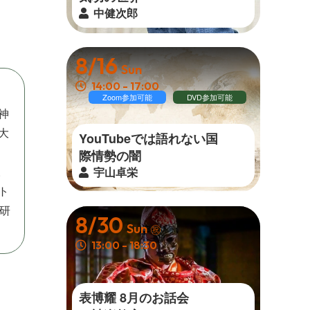
中健次郎
8/16
Sun
14:00 - 17:00
Zoom参加可能
DVD参加可能
神
大
YouTubeでは語れない国
際 情 勢 の 闇
様
宇山卓栄
ト
研
8/30
Sun
㊗
13:00 - 18:30
表博耀 8月のお話会