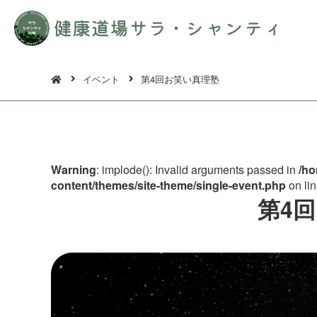
イベント
第4回お笑い真理塾
Warning
: implode(): Invalid arguments passed in
/ho
content/themes/site-theme/single-event.php
on li
第4回