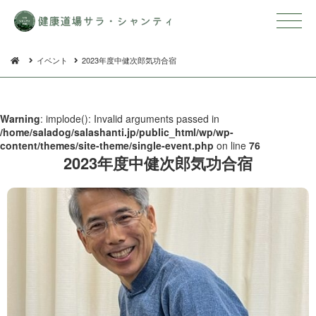
イベント
2023年度中健次郎気功合宿
Warning
: implode(): Invalid arguments passed in
/home/saladog/salashanti.jp/public_html/wp/wp-
content/themes/site-theme/single-event.php
on line
76
2023年度中健次郎 気 功 合 宿