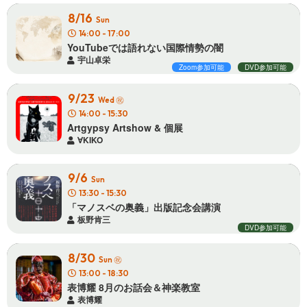
8/16
Sun
14:00 - 17:00
YouTubeでは語れない国際 情 勢 の 闇
宇山卓栄
Zoom参加可能
DVD参加可能
9/23
㊗
Wed
14:00 - 15:30
Artgypsy Artshow & 個 展
∀KIKO
9/6
Sun
13:30 - 15:30
「マノスベの奥義」出版記 念 会 講 演
板野肯三
DVD参加可能
8/30
㊗
Sun
13:00 - 18:30
表博耀 8月のお話会＆ 神 楽 教 室
表博耀