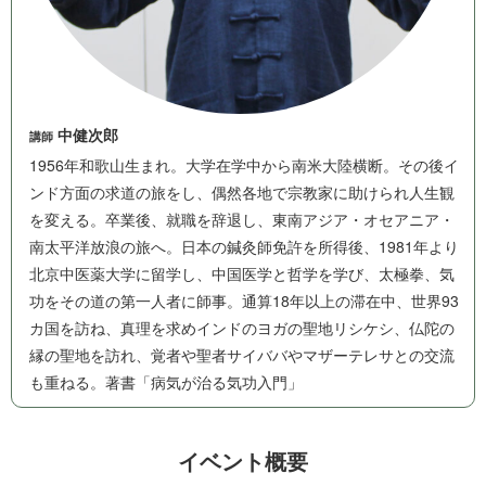
中健次郎
講師
1956年和歌山生まれ。大学在学中から南米大陸横断。その後イ
ンド方面の求道の旅をし、偶然各地で宗教家に助けられ人生観
を変える。卒業後、就職を辞退し、東南アジア・オセアニア・
南太平洋放浪の旅へ。日本の鍼灸師免許を所得後、1981年より
北京中医薬大学に留学し、中国医学と哲学を学び、太極拳、気
功をその道の第一人者に師事。通算18年以上の滞在中、世界93
カ国を訪ね、真理を求めインドのヨガの聖地リシケシ、仏陀の
縁の聖地を訪れ、覚者や聖者サイババやマザーテレサとの交流
も重ねる。著書「病気が治る気 功 入 門 」
イベ ン ト 概 要