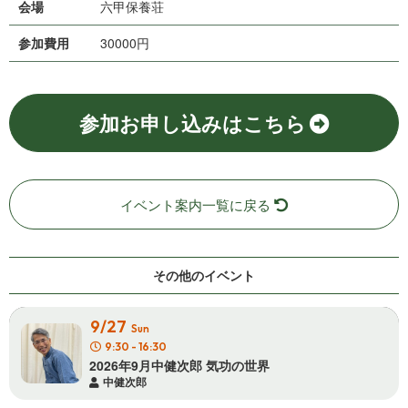
会場
六 甲 保 養 荘
参加費用
30000円
参加お申し込みはこちら
イベント案内一覧に戻る
その他の イ ベ ン ト
9/27
Sun
9:30 - 16:30
2026年9月中健次郎 気 功 の 世 界
中健次郎