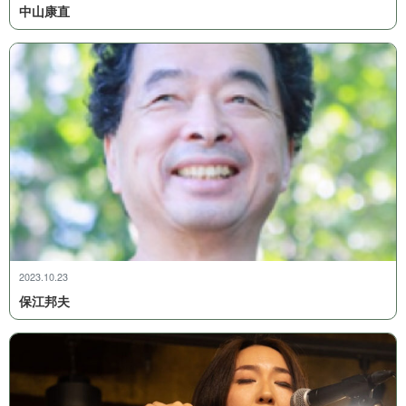
中 山 康 直
2023.10.23
保 江 邦 夫