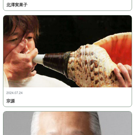
北 澤 実 果 子
2024.07.24
宗 源