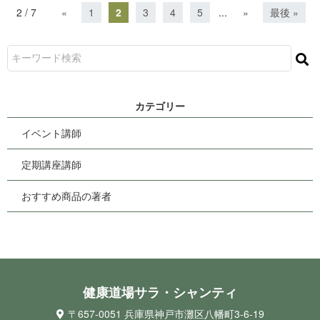
2 / 7
«
1
2
3
4
5
...
»
最後 »
カ テ ゴ リ ー
イベント講師
定期講座講師
おすすめ商品の著者
健康道場サラ・シ ャ ン テ ィ
〒657-0051 兵庫県神戸市灘区八幡町3-6-19