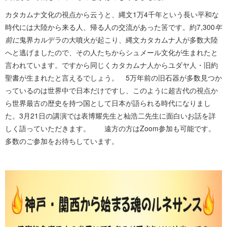
カタカムナ文化の視点から云うと、縄文1万4千年という長い平和な
時代には大陸から来る人、帰る人の交流があった筈です。約7,300
年
前に
鬼界カルデラの大噴火が起こり、縄文カタカムナ人が多数大陸
へと逃げましたので、その人たちからシュメール文化が生まれたと
言われています。ですから同じくカタカムナ人からユダヤ人・旧約
聖書が生まれたと言えるでしょう。 5万年前の旧石器が多数見つか
っているのは世界中で日本だけですし、このように超古代の視点か
ら世界最古の歴史を持つ国として日本が語られる時代になりまし
た。3月21日の講演では表博耀先生と杣浩二先生に面白いお話を詳
しく語っていただきます。 遠方の方はZoom参加も可能です。
多数のご参加をお待ちしています。