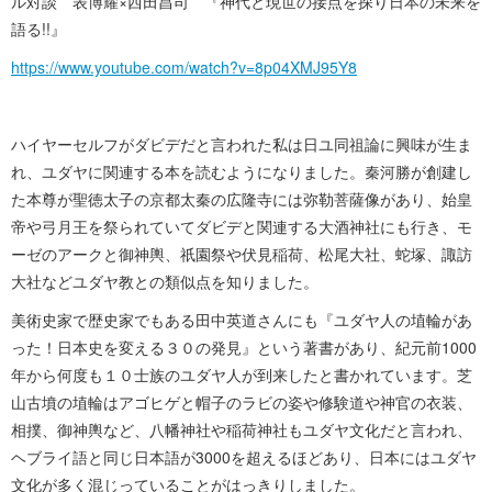
ル対談 表博耀×西田昌司 『神代と現世の接点を探り日本の未来を
語 る ! ! 』
https://www.youtube.com/watch?v=8p04XMJ95Y8
ハイヤーセルフがダビデだと言われた私は日ユ同祖論に興味が生ま
れ、ユダヤに関連する本を読むようになりました。秦河勝が創建し
た本尊が聖徳太子の京都太秦の広隆寺には弥勒菩薩像があり、始皇
帝や弓月王を祭られていてダビデと関連する大酒神社にも行き、モ
ーゼのアークと御神輿、祇園祭や伏見稲荷、松尾大社、蛇塚、諏訪
大社などユダヤ教との類似点を知り ま し た 。
美術史家で歴史家でもある田中英道さんにも『ユダヤ人の埴輪があ
った！日本史を変える３０の発見』という著書があり、紀元前1000
年から何度も１０士族のユダヤ人が到来したと書かれています。芝
山古墳の埴輪はアゴヒゲと帽子のラビの姿や修験道や神官の衣装、
相撲、御神輿など、八幡神社や稲荷神社もユダヤ文化だと言われ、
ヘブライ語と同じ日本語が3000を超えるほどあり、日本にはユダヤ
文化が多く混じっていることがはっきりし ま し た 。