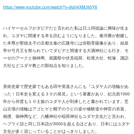
https://www.youtube.com/watch?v=8p04XMJ95Y8
ハイヤーセルフがダビデだと言われた私は日ユ同祖論に興味が生ま
れ、ユダヤに関連する本を読むようになりました。秦河勝が創建し
た本尊が聖徳太子の京都太秦の広隆寺には弥勒菩薩像があり、始皇
帝や弓月王を祭られていてダビデと関連する大酒神社にも行き、モ
ーゼのアークと御神輿、祇園祭や伏見稲荷、松尾大社、蛇塚、諏訪
大社などユダヤ教との類似点を知り ま し た 。
美術史家で歴史家でもある田中英道さんにも『ユダヤ人の埴輪があ
った！日本史を変える３０の発見』という著書があり、紀元前1000
年から何度も１０士族のユダヤ人が到来したと書かれています。芝
山古墳の埴輪はアゴヒゲと帽子のラビの姿や修験道や神官の衣装、
相撲、御神輿など、八幡神社や稲荷神社もユダヤ文化だと言われ、
ヘブライ語と同じ日本語が3000を超えるほどあり、日本にはユダヤ
文化が多く混じっていることがはっきりし ま し た 。