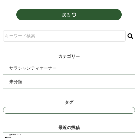
戻る
カ テ ゴ リ ー
サラシャンティオーナー
未分類
タ グ
最 近 の 投 稿