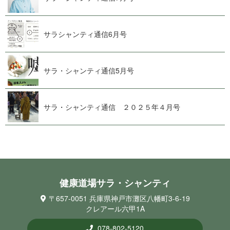
サラシャンティ通 信 6 月 号
サラ・シャンティ通 信 5 月 号
サラ・シャンティ通信 ２０２５ 年 ４ 月 号
健康道場サラ・シ ャ ン テ ィ
〒657-0051 兵庫県神戸市灘区八幡町3-6-19
クレアール六甲1A
078-802-5120