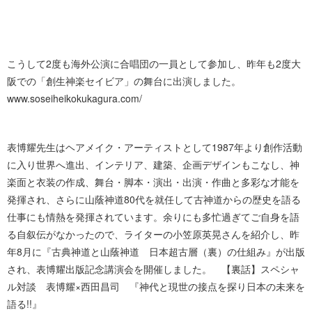
こうして2度も海外公演に合唱団の一員として参加し、昨年も2度大
阪での「創生神楽セイビア」の舞台に出演しました。
www.soseiheikokukagura. c o m /
表博耀先生はヘアメイク・アーティストとして1987年より創作活動
に入り世界へ進出、インテリア、建築、企画デザインもこなし、神
楽面と衣装の作成、舞台・脚本・演出・出演・作曲と多彩な才能を
発揮され、さらに山蔭神道80代を就任して古神道からの歴史を語る
仕事にも情熱を発揮されています。余りにも多忙過ぎてご自身を語
る自叙伝がなかったので、ライターの小笠原英晃さんを紹介し、昨
年8月に『古典神道と山蔭神道 日本超古層（裏）の仕組み』が出版
され、表博耀出版記念講演会を開催しました。 【裏話】スペシャ
ル対談 表博耀×西田昌司 『神代と現世の接点を探り日本の未来を
語 る ! ! 』