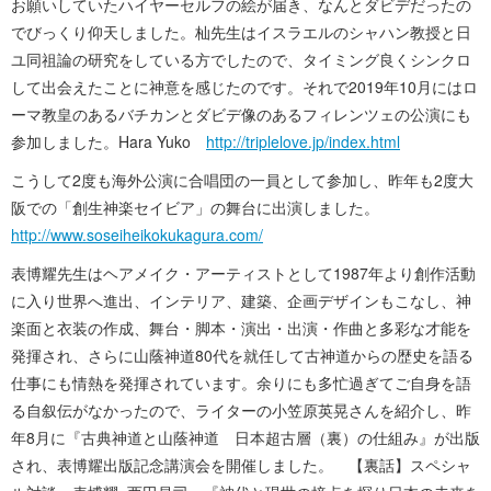
お願いしていたハイヤーセルフの絵が届き、なんとダビデだったの
でびっくり仰天しました。杣先生はイスラエルのシャハン教授と日
ユ同祖論の研究をしている方でしたので、タイミング良くシンクロ
して出会えたことに神意を感じたのです。それで2019年10月にはロ
ーマ教皇のあるバチカンとダビデ像のあるフィレンツェの公演にも
参加しました。Hara Yuko
http://triplelove.jp/index.html
こうして2度も海外公演に合唱団の一員として参加し、昨年も2度大
阪での「創生神楽セイビア」の舞台に出演しました。
http://www.soseiheikokukagura.com/
表博耀先生はヘアメイク・アーティストとして1987年より創作活動
に入り世界へ進出、インテリア、建築、企画デザインもこなし、神
楽面と衣装の作成、舞台・脚本・演出・出演・作曲と多彩な才能を
発揮され、さらに山蔭神道80代を就任して古神道からの歴史を語る
仕事にも情熱を発揮されています。余りにも多忙過ぎてご自身を語
る自叙伝がなかったので、ライターの小笠原英晃さんを紹介し、昨
年8月に『古典神道と山蔭神道 日本超古層（裏）の仕組み』が出版
され、表博耀出版記念講演会を開催しました。 【裏話】スペシャ