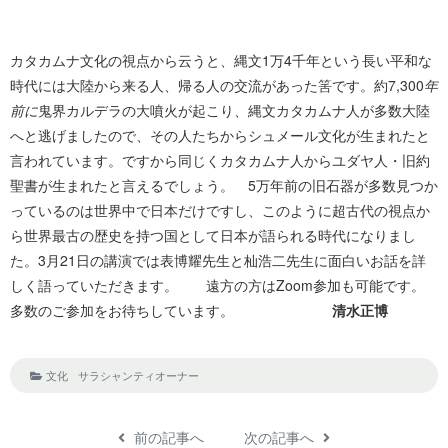
カタカムナ文化の視点から云うと、縄文1万4千年という長い平和な
時代には大陸から来る人、帰る人の交流があった筈です。約7,300
年
前に
鬼界カルデラの大噴火が起こり、縄文カタカムナ人が多数大陸
へと逃げましたので、その人たちからシュメール文化が生まれたと
言われています。ですから同じくカタカムナ人からユダヤ人・旧約
聖書が生まれたと言えるでしょう。 5万年前の旧石器が多数見つか
っているのは世界中で日本だけですし、このように超古代の視点か
ら世界最古の歴史を持つ国として日本が語られる時代になりまし
た。3月21日の講演では表博耀先生と杣浩二先生に面白いお話を詳
しく語っていただきます。 遠方の方はZoom参加も可能です。
多数のご参加をお待ちしています。
清水正博
文化
サラシャンティオーナー
前の記事へ
次の記事へ